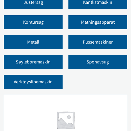
Justersag
Kantlistmaskin
Kontursag
Matningsapparat
Metall
Pussemaskiner
Søyleboremaskin
Sponavsug
Verktøyslipemaskin