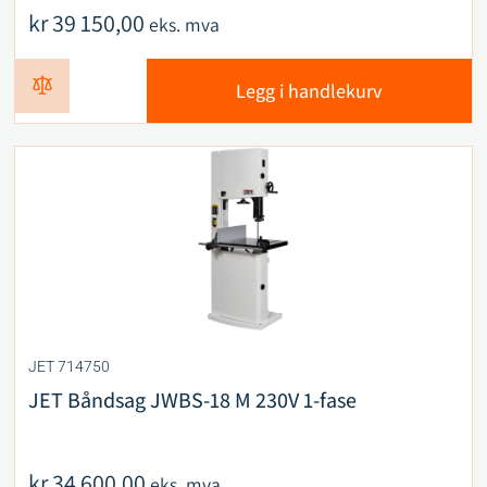
kr
39 150,00
eks. mva
Legg i handlekurv
JET 714750
JET Båndsag JWBS-18 M 230V 1-fase
kr
34 600,00
eks. mva