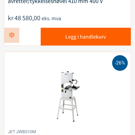
avretter/tykkelseshøvel 410 mm 400 V
kr
48 580,00
eks. mva
Legg i handlekurv
-26%
JET JWBS10M