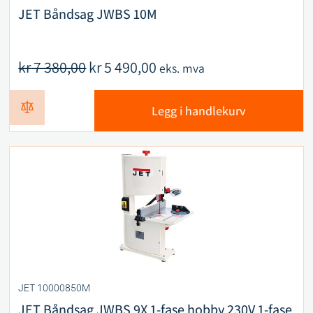
JET Båndsag JWBS 10M
kr
7 380,00
kr
5 490,00
eks. mva
Legg i handlekurv
JET 10000850M
JET Båndsag JWBS 9X 1-fase hobby 230V 1-fase