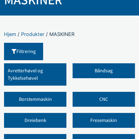
Hjem
/
Produkter
/ MASKINER
Filtrering
Avretterhøvel og
Båndsag
Tykkelsehøvel
Borstemmaskin
CNC
Dreiebenk
Fresemaskin