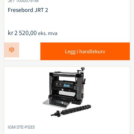
JET 10000791M
Fresebord JRT 2
kr
2 520,00
eks. mva
Legg i handlekurv
IGM STE-PS33