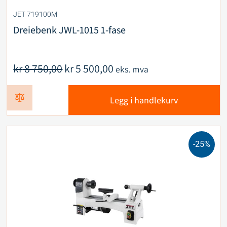
JET 719100M
Dreiebenk JWL-1015 1-fase
kr
8 750,00
kr
5 500,00
eks. mva
Legg i handlekurv
-25%