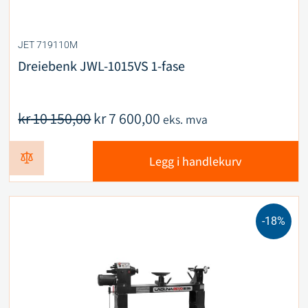
JET 719110M
Dreiebenk JWL-1015VS 1-fase
kr
10 150,00
kr
7 600,00
eks. mva
Legg i handlekurv
-18%