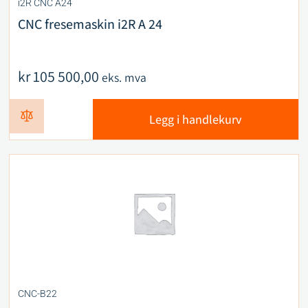
i2R CNC A24
CNC fresemaskin i2R A 24
kr
105 500,00
eks. mva
Legg i handlekurv
CNC-B22