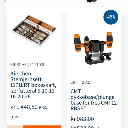
-45%
KIRSCHEN1171000
Kirschen
Stemjernsett
CMT 12-A2
1171LRT bøkeskaft,
lærfutteral 6-10-12-
CMT
16-20-26
dykkebase/plunge
base for fres CMT12
kr
1 448,80
eks.
RBSET
mva
kr
983,00