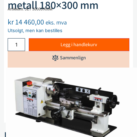
metall 180×300 mm
Artikkelnr. JET 50000900M
kr
14 460,00
eks. mva
Utsolgt, men kan bestilles
Legg i handlekurv
Sammenlign
Legg i ønskeliste
Beskrivelse
Spesifikasjoner
Relaterte produkter