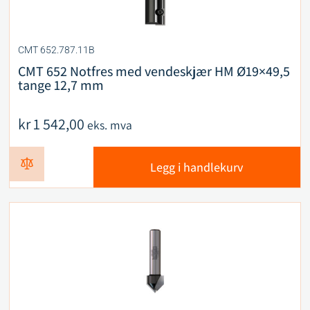
CMT 652.787.11B
CMT 652 Notfres med vendeskjær HM Ø19×49,5
tange 12,7 mm
kr
1 542,00
eks. mva
Legg i handlekurv