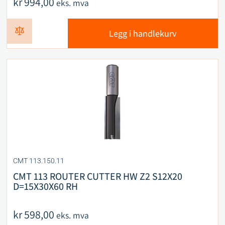
kr
994,00
eks. mva
Legg i handlekurv
CMT 113.150.11
CMT 113 ROUTER CUTTER HW Z2 S12X20
D=15X30X60 RH
kr
598,00
eks. mva