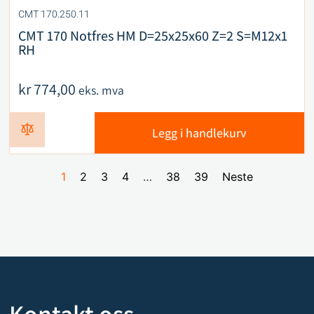
CMT 170.250.11
CMT 170 Notfres HM D=25x25x60 Z=2 S=M12x1
RH
kr
774,00
eks. mva
Legg i handlekurv
1
2
3
4
…
38
39
Neste
Kontakt oss