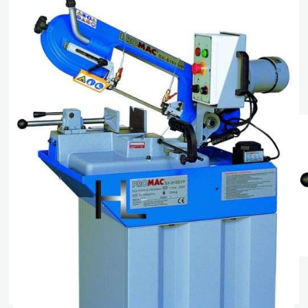
Båndsag for metall SX 815
DVP
Artikkelnr. JET PROMAC SX-815DVP
kr
24 770,00
eks. mva
Kun 1 på lager
Legg i handlekurv
Sammenlign
Legg i ønskeliste
Beskrivelse
Spesifikasjoner