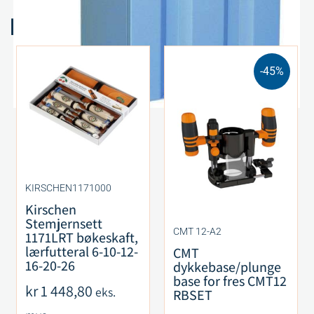
Relaterte produkter
-45%
KIRSCHEN1171000
Kirschen
Stemjernsett
CMT 12-A2
1171LRT bøkeskaft,
lærfutteral 6-10-12-
CMT
16-20-26
dykkebase/plunge
base for fres CMT12
kr
1 448,80
eks.
RBSET