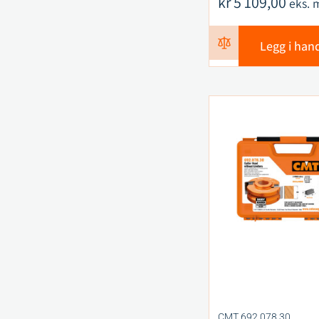
kr
5 109,00
eks. 
Legg i han
CMT 692.078.30