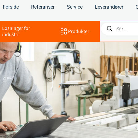
Forside
Referanser
Service
Leverandører
Løsninger for
Produkter
industri