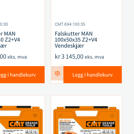
0.30
CMT 694.100.35
er MAN
Falskutter MAN
30 Z2+V4
100x50x35 Z2+V4
jær
Vendeskjær
,00
kr
3 145,00
eks. mva
eks. mva
egg i handlekurv
Legg i handlekurv