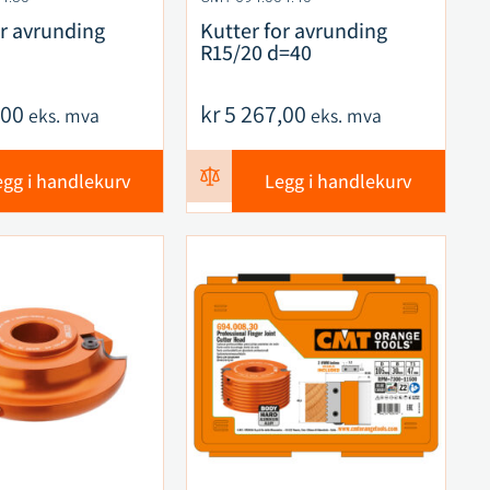
or avrunding
Kutter for avrunding
R15/20 d=40
,00
kr
5 267,00
eks. mva
eks. mva
egg i handlekurv
Legg i handlekurv