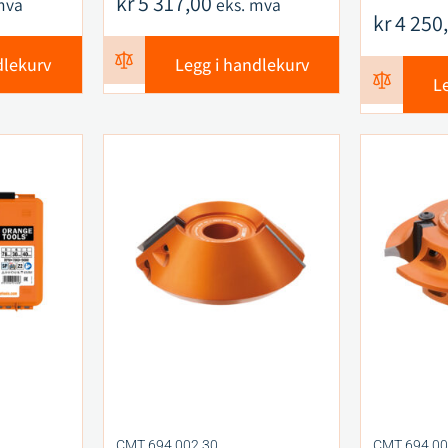
kr
5 317,00
mva
eks. mva
kr
4 250
dlekurv
Legg i handlekurv
L
CMT 694.002.30
CMT 694.00