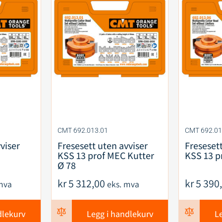
CMT 692.013.01
CMT 692.01
viser
Fresesett uten avviser
Fresesett
KSS 13 prof MEC Kutter
KSS 13 pr
Ø 78
kr
5 312,00
kr
5 390
mva
eks. mva
dlekurv
Legg i handlekurv
L