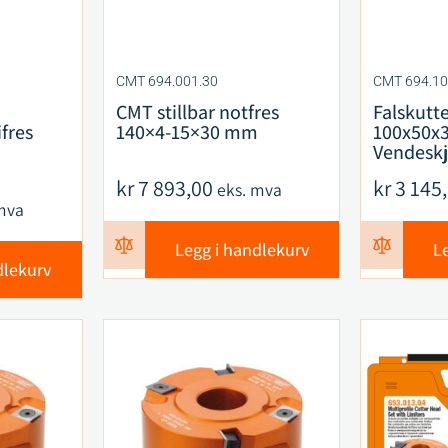
CMT 694.001.30
CMT 694.10
CMT stillbar notfres
Falskutt
fres
140×4-15×30 mm
100x50x
Vendesk
kr
7 893,00
kr
3 145
eks. mva
mva
Legg i handlekurv
L
dlekurv