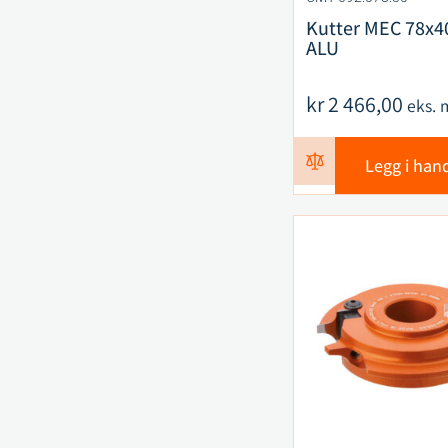
Kutter MEC 78x4
ALU
kr
2 466,00
eks. 
Legg i han