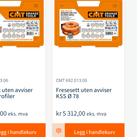
3.06
CMT 692.013.05
 uten avviser
Fresesett uten avviser
ofiler
KSS Ø 78
,00
kr
5 312,00
eks. mva
eks. mva
egg i handlekurv
Legg i handlekurv