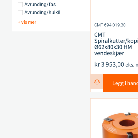
Avrunding/fas
Avrunding/hulkil
+ vis mer
CMT 694.019.30
CMT
Spiralkutter/kopi
Ø62x80x30 HM
vendeskjær
kr
3 953,00
eks. 
Legg i han