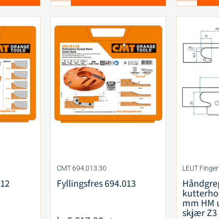
CMT 694.013.30
LEUT Finger
012
Fyllingsfres 694.013
Håndgrep
kutterho
mm HM u
skjær Z3 