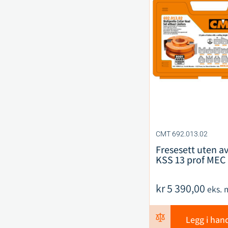
CMT 692.013.02
Fresesett uten av
KSS 13 prof MEC
kr
5 390,00
eks. 
Legg i han