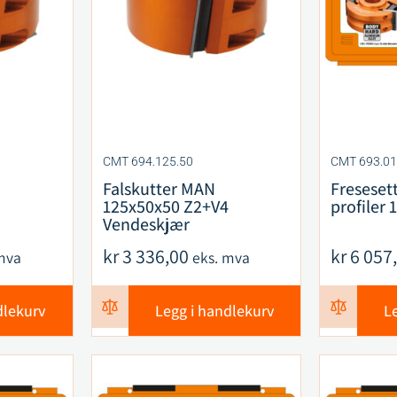
CMT 694.125.50
CMT 693.01
Falskutter MAN
Freseset
125x50x50 Z2+V4
profiler
Vendeskjær
kr
3 336,00
kr
6 057
mva
eks. mva
dlekurv
Legg i handlekurv
L