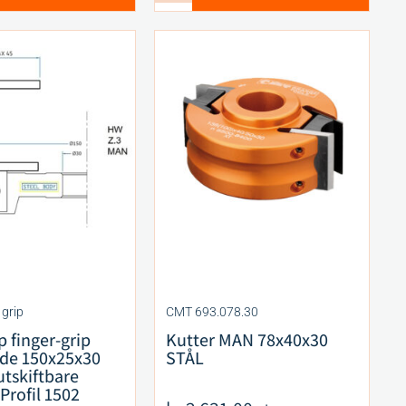
 grip
CMT 693.078.30
 finger-grip
Kutter MAN 78x40x30
de 150x25x30
STÅL
tskiftbare
Profil 1502