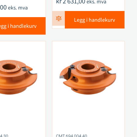
kr
2 631,00
eks. mva
,00
eks. mva
Legg i handlekurv
egg i handlekurv
4.30
CMT 694.004.40