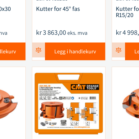
0x30
Kutter for 45° fas
Kutter f
R15/20
kr
3 863,00
kr
4 998
mva
eks. mva
dlekurv
Legg i handlekurv
L