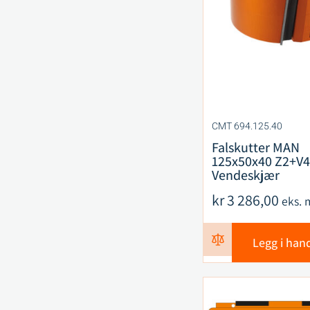
CMT 694.125.40
Falskutter MAN
125x50x40 Z2+V4
Vendeskjær
kr
3 286,00
eks. 
Legg i han