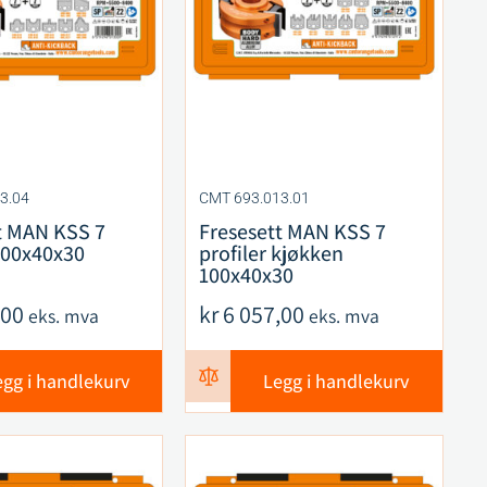
3.04
CMT 693.013.01
t MAN KSS 7
Fresesett MAN KSS 7
 100x40x30
profiler kjøkken
100x40x30
,00
kr
6 057,00
eks. mva
eks. mva
egg i handlekurv
Legg i handlekurv