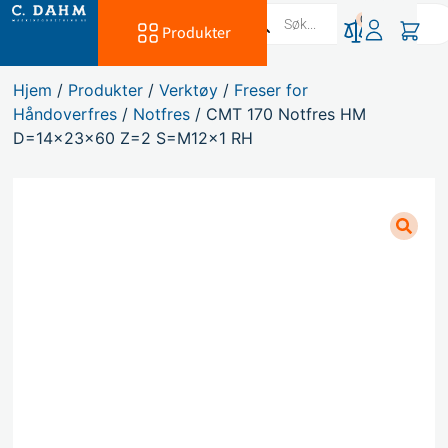
0
Produkter
Hjem
/
Produkter
/
Verktøy
/
Freser for
Håndoverfres
/
Notfres
/ CMT 170 Notfres HM
D=14x23x60 Z=2 S=M12x1 RH