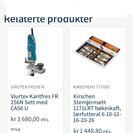
Relaterte produkter
VIRUTEX FR256 N
KIRSCHEN1171000
Viurtex Kantfres FR
Kirschen
256N Sett med
Stemjernsett
CA56 U
1171LRT bøkeskaft,
lærfutteral 6-10-12-
kr
3 680,00
eks.
16-20-26
mva
kr
1 448,80
eks.