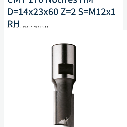
D=14x23x60 Z=2 S=M12x1
RH
Artikkelnr. CMT 170.140.11
kr
514,00
eks. mva
Kun 1 på lager
Legg i handlekurv
Sammenlign
Legg i ønskeliste
Beskrivelse
Spesifikasjoner