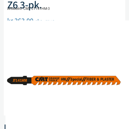
Z6 3-pk.
Artikkelnr. CMT JT141HM-3
kr
363,00
eks. mva
På lager
Legg i handlekurv
Sammenlign
Legg i ønskeliste
Beskrivelse
Spesifikasjoner
Relaterte produkter