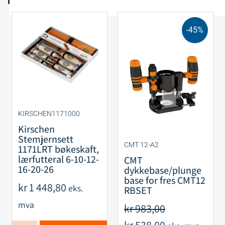
-45%
KIRSCHEN1171000
Kirschen
Stemjernsett
CMT 12-A2
1171LRT bøkeskaft,
lærfutteral 6-10-12-
CMT
16-20-26
dykkebase/plunge
base for fres CMT12
kr
1 448,80
eks.
RBSET
mva
kr
983,00