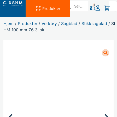
0
Produkter
Hjem
/
Produkter
/
Verktøy
/
Sagblad
/
Stikksagblad
/ St
HM 100 mm Z6 3-pk.