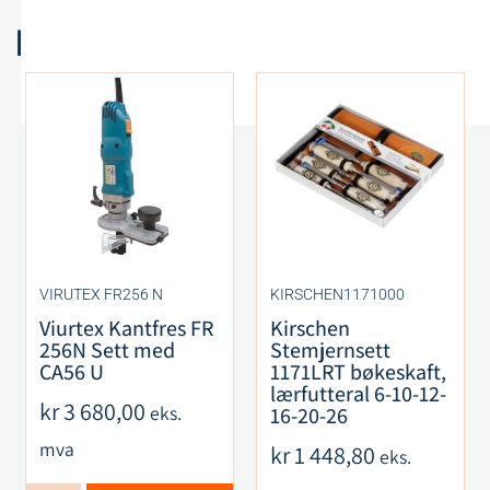
Relaterte produkter
VIRUTEX FR256 N
KIRSCHEN1171000
Viurtex Kantfres FR
Kirschen
256N Sett med
Stemjernsett
CA56 U
1171LRT bøkeskaft,
lærfutteral 6-10-12-
kr
3 680,00
eks.
16-20-26
mva
kr
1 448,80
eks.