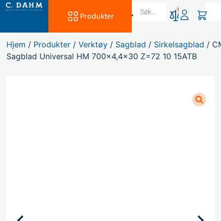
0
Produkter
Hjem
/
Produkter
/
Verktøy
/
Sagblad
/
Sirkelsagblad
/ C
Sagblad Universal HM 700×4,4×30 Z=72 10 15ATB