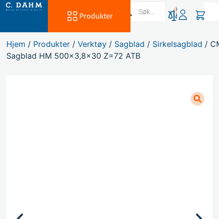
0
Produkter
Hjem
/
Produkter
/
Verktøy
/
Sagblad
/
Sirkelsagblad
/ C
Sagblad HM 500×3,8×30 Z=72 ATB