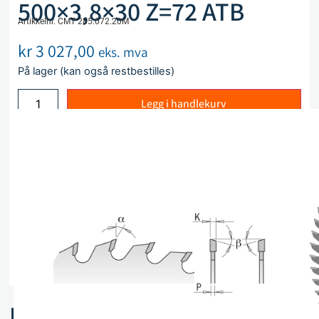
500×3,8×30 Z=72 ATB
Artikkelnr. CMT 285.072.20M
kr
3 027,00
eks. mva
På lager (kan også restbestilles)
Legg i handlekurv
Sammenlign
Legg i ønskeliste
Beskrivelse
Spesifikasjoner
Relaterte produkter