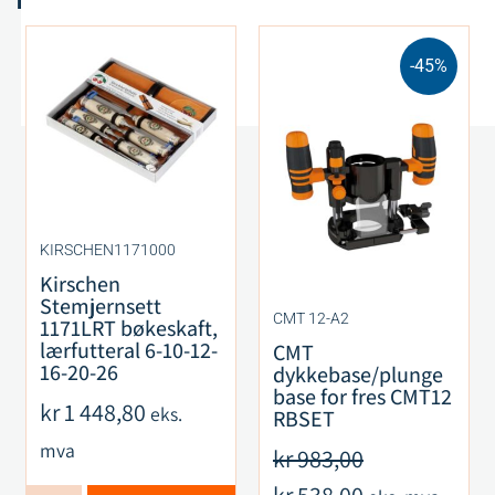
-45%
KIRSCHEN1171000
Kirschen
Stemjernsett
CMT 12-A2
1171LRT bøkeskaft,
lærfutteral 6-10-12-
CMT
16-20-26
dykkebase/plunge
base for fres CMT12
kr
1 448,80
eks.
RBSET
mva
kr
983,00