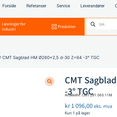
Forside
Referanser
Service
Leverandører
Løsninger for
Produkter
industri
/ CMT Sagblad HM Ø260×2,5 d-30 Z=64 -3° TGC
CMT Sagblad
-3° TGC
Artikkelnr. CMT 281.065.11M
kr
1 096,00
eks. mva
Kun 1 på lager