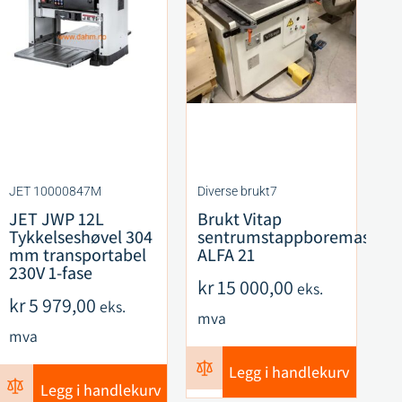
JET 10000847M
Diverse brukt7
CM
JET JWP 12L
Brukt Vitap
C
Tykkelseshøvel 304
sentrumstappboremaskin
F
mm transportabel
ALFA 21
S
230V 1-fase
R
kr
15 000,00
eks.
ku
kr
5 979,00
eks.
mva
k
mva
m
Legg i handlekurv
Legg i handlekurv