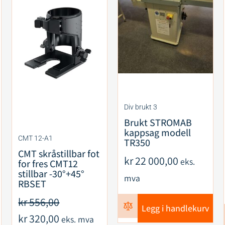
Div brukt 3
Brukt STROMAB
kappsag modell
CMT 12-A1
TR350
CMT skråstillbar fot
kr
22 000,00
eks.
for fres CMT12
stillbar -30°+45°
mva
RBSET
kr
556,00
Legg i handlekurv
kr
320,00
eks. mva