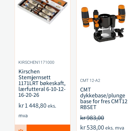
KIRSCHEN1171000
Kirschen
Stemjernsett
CMT 12-A2
1171LRT bøkeskaft,
lærfutteral 6-10-12-
CMT
16-20-26
dykkebase/plunge
base for fres CMT12
kr
1 448,80
eks.
RBSET
mva
kr
983,00
kr
538,00
eks. mva