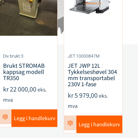
Div brukt 3
JET 10000847M
Di
Brukt STROMAB
JET JWP 12L
Br
kappsag modell
Tykkelseshøvel 304
s
TR350
mm transportabel
A
230V 1-fase
kr
22 000,00
k
eks.
kr
5 979,00
eks.
mva
m
mva
Legg i handlekurv
Legg i handlekurv