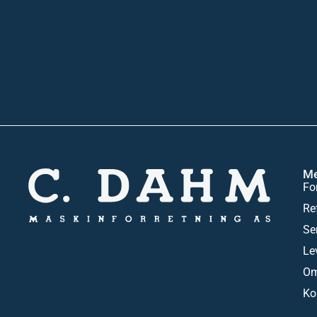
M
Fo
Re
Se
Le
Om
Ko