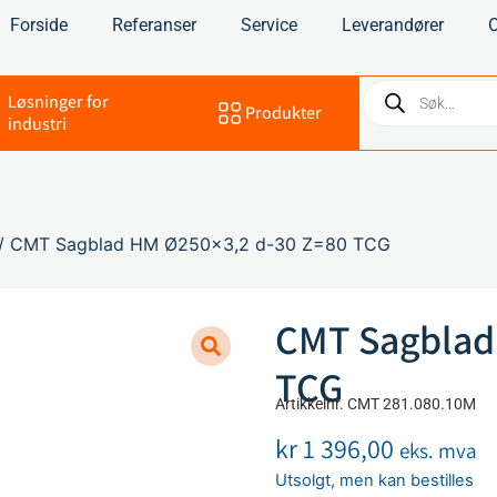
Forside
Referanser
Service
Leverandører
Løsninger for
Produkter
industri
/ CMT Sagblad HM Ø250×3,2 d-30 Z=80 TCG
CMT Sagblad
TCG
Artikkelnr. CMT 281.080.10M
kr
1 396,00
eks. mva
Utsolgt, men kan bestilles