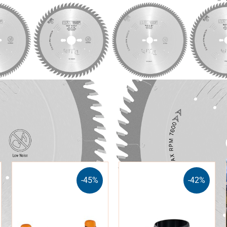
-45%
-42%