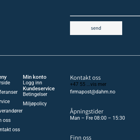
send
Kontakt oss
eny
Min konto
rside
Logg inn
+47 55 ...vis mer
Kundeservice
firmapost@dahm.no
feranser
Betingelser
rvice
Miljøpolicy
Åpningstider
verandører
Man – Fre 08:00 – 15:30
 oss
ntakt oss
Finn oss