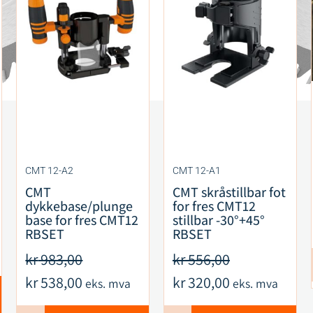
CMT 12-A2
CMT 12-A1
CMT
CMT skråstillbar fot
dykkebase/plunge
for fres CMT12
base for fres CMT12
stillbar -30°+45°
RBSET
RBSET
kr
983,00
kr
556,00
kr
538,00
kr
320,00
eks. mva
eks. mva