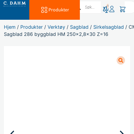
0
Produkter
Hjem
/
Produkter
/
Verktøy
/
Sagblad
/
Sirkelsagblad
/ C
Sagblad 286 byggblad HM 250×2,8×30 Z=16