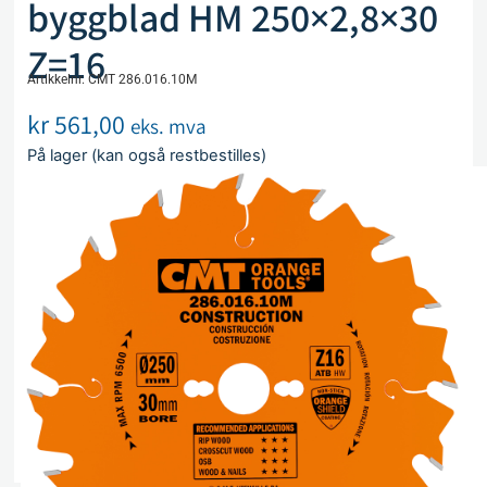
byggblad HM 250×2,8×30
Z=16
Artikkelnr. CMT 286.016.10M
kr
561,00
eks. mva
På lager (kan også restbestilles)
Legg i handlekurv
Sammenlign
Legg i ønskeliste
Beskrivelse
Spesifikasjoner