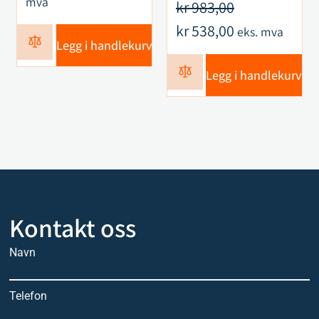
mva
kr
983,00
kr
538,00
eks. mva
Legg i handlekurv
Legg i handlekurv
Kontakt oss
Navn
Telefon