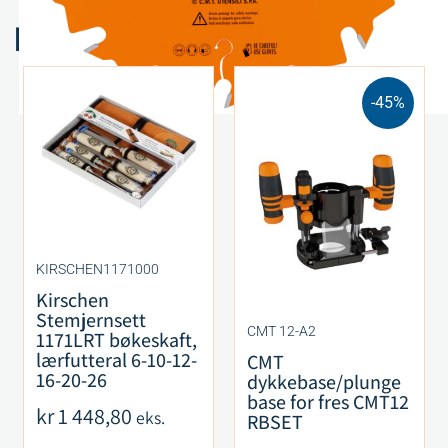
Relaterte produkter
-45%
KIRSCHEN1171000
Kirschen
Stemjernsett
CMT 12-A2
1171LRT bøkeskaft,
lærfutteral 6-10-12-
CMT
16-20-26
dykkebase/plunge
base for fres CMT12
kr
1 448,80
eks.
RBSET