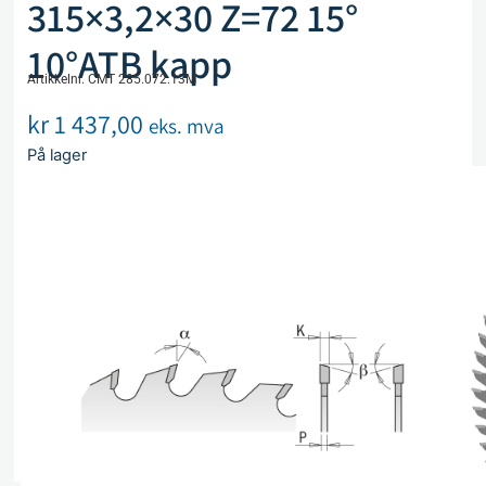
315×3,2×30 Z=72 15°
10°ATB kapp
Artikkelnr. CMT 285.072.13M
kr
1 437,00
eks. mva
På lager
Legg i handlekurv
Sammenlign
Legg i ønskeliste
Beskrivelse
Spesifikasjoner