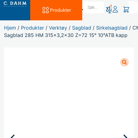
0
Produkter
Hjem
/
Produkter
/
Verktøy
/
Sagblad
/
Sirkelsagblad
/ C
Sagblad 285 HM 315×3,2×30 Z=72 15° 10°ATB kapp