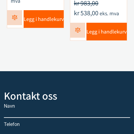
mva
kr
983,00
kr
538,00
eks. mva
Legg i handlekurv
Legg i handlekurv
Kontakt oss
Navn
Telefon