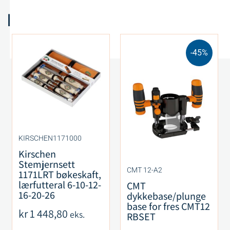
Relaterte produkter
-45%
KIRSCHEN1171000
Kirschen
Stemjernsett
CMT 12-A2
1171LRT bøkeskaft,
lærfutteral 6-10-12-
CMT
16-20-26
dykkebase/plunge
base for fres CMT12
kr
1 448,80
eks.
RBSET