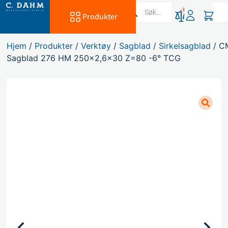
0
Produkter
Hjem
/
Produkter
/
Verktøy
/
Sagblad
/
Sirkelsagblad
/ C
Sagblad 276 HM 250×2,6×30 Z=80 -6° TCG