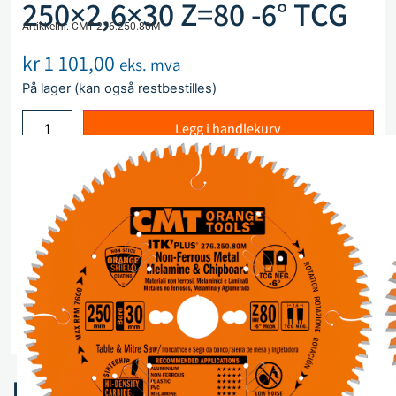
250×2,6×30 Z=80 -6° TCG
Artikkelnr. CMT 276.250.80M
kr
1 101,00
eks. mva
På lager (kan også restbestilles)
Legg i handlekurv
Sammenlign
Legg i ønskeliste
Beskrivelse
Spesifikasjoner
Relaterte produkter