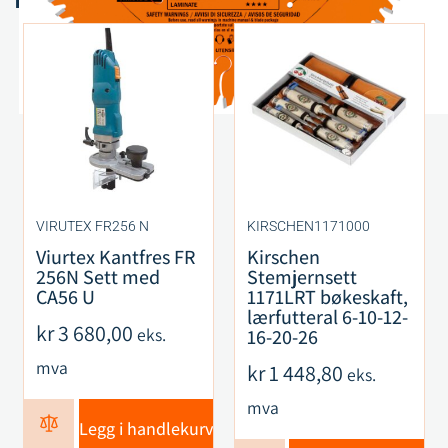
VIRUTEX FR256 N
KIRSCHEN1171000
Viurtex Kantfres FR
Kirschen
256N Sett med
Stemjernsett
CA56 U
1171LRT bøkeskaft,
lærfutteral 6-10-12-
kr
3 680,00
eks.
16-20-26
mva
kr
1 448,80
eks.
mva
Legg i handlekurv