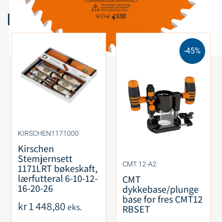
Relaterte produkter
-45%
KIRSCHEN1171000
Kirschen
Stemjernsett
CMT 12-A2
1171LRT bøkeskaft,
lærfutteral 6-10-12-
CMT
16-20-26
dykkebase/plunge
base for fres CMT12
kr
1 448,80
eks.
RBSET