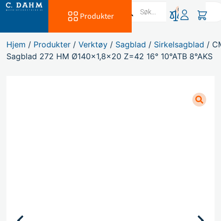
0
Produkter
Hjem
/
Produkter
/
Verktøy
/
Sagblad
/
Sirkelsagblad
/ C
Sagblad 272 HM Ø140×1,8×20 Z=42 16° 10°ATB 8°AKS