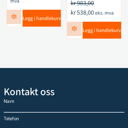
mva
kr
983,00
kr
538,00
eks. mva
Legg i handlekurv
Legg i handlekurv
Kontakt oss
Navn
Telefon