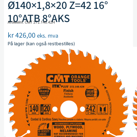
Ø140×1,8×20 Z=42 16°
10°ATB 8°AKS
Artikkelnr. CMT 272.140.42H
kr
426,00
eks. mva
På lager (kan også restbestilles)
Legg i handlekurv
Sammenlign
Legg i ønskeliste
Beskrivelse
Spesifikasjoner