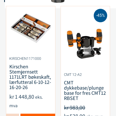
-45%
KIRSCHEN1171000
Kirschen
Stemjernsett
CMT 12-A2
1171LRT bøkeskaft,
lærfutteral 6-10-12-
CMT
16-20-26
dykkebase/plunge
base for fres CMT12
kr
1 448,80
eks.
RBSET
mva
kr
983,00