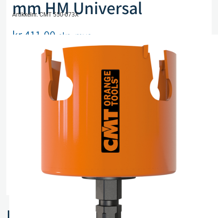
mm HM Universal
Artikkelnr. CMT 550-073X
kr
411,00
eks. mva
Utsolgt, men kan bestilles
Legg i handlekurv
Sammenlign
Legg i ønskeliste
Beskrivelse
Spesifikasjoner
Relaterte produkter