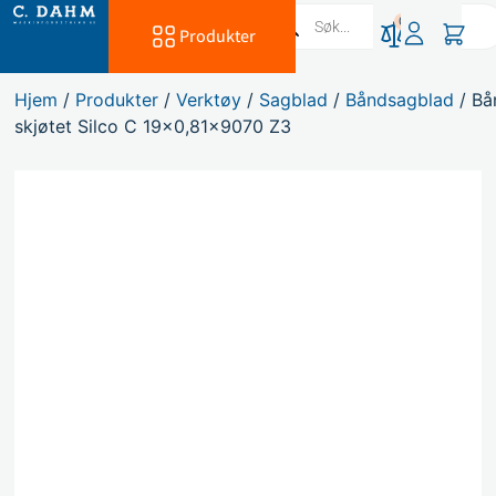
0
Produkter
Hjem
/
Produkter
/
Verktøy
/
Sagblad
/
Båndsagblad
/ Bå
skjøtet Silco C 19×0,81×9070 Z3