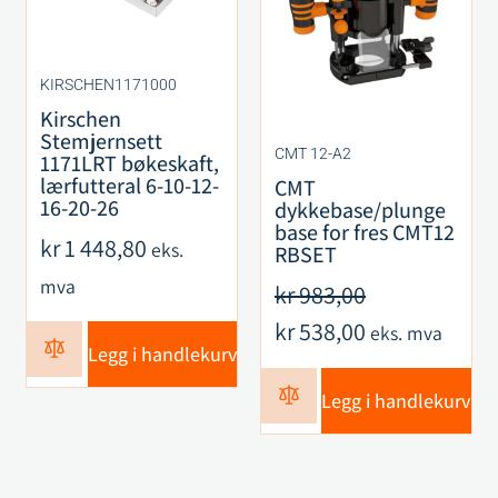
KIRSCHEN1171000
Kirschen
Stemjernsett
CMT 12-A2
1171LRT bøkeskaft,
lærfutteral 6-10-12-
CMT
16-20-26
dykkebase/plunge
base for fres CMT12
kr
1 448,80
eks.
RBSET
mva
kr
983,00
kr
538,00
eks. mva
Legg i handlekurv
Legg i handlekurv