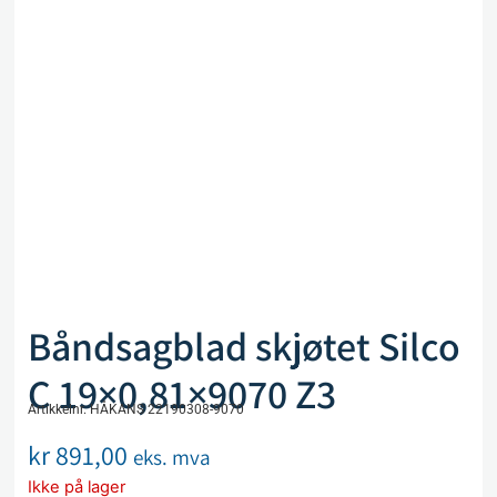
Båndsagblad skjøtet Silco
C 19×0,81×9070 Z3
Artikkelnr. HÅKANS 22190308-9070
kr
891,00
eks. mva
Ikke på lager