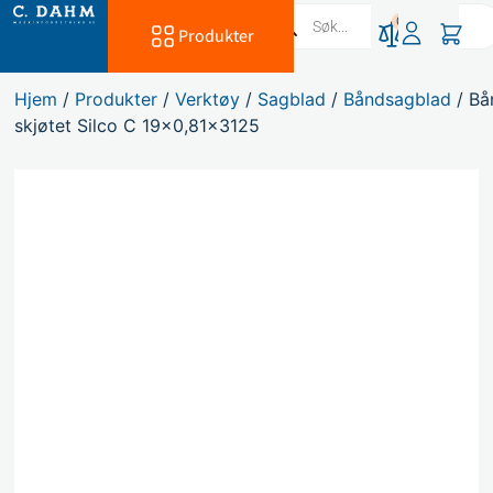
0
Produkter
Hjem
/
Produkter
/
Verktøy
/
Sagblad
/
Båndsagblad
/ Bå
skjøtet Silco C 19×0,81×3125