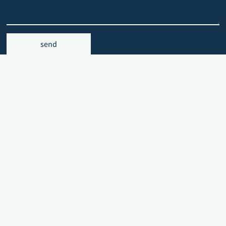
send
Meny
Min konto
Forside
Logg inn
Kundeservice
Referanser
Betingelser
Service
Miljøpolicy
Leverandører
Om oss
Kontakt oss
Kontakt oss