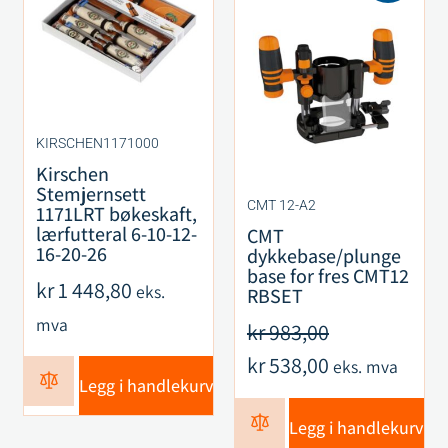
KIRSCHEN1171000
Kirschen
Stemjernsett
CMT 12-A2
1171LRT bøkeskaft,
lærfutteral 6-10-12-
CMT
16-20-26
dykkebase/plunge
base for fres CMT12
kr
1 448,80
eks.
RBSET
mva
kr
983,00
kr
538,00
eks. mva
Legg i handlekurv
Legg i handlekurv