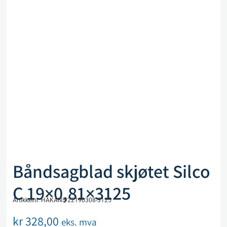
Båndsagblad skjøtet Silco
C 19×0,81×3125
Artikkelnr. HÅKANS 22190308-3125
kr
328,00
eks. mva