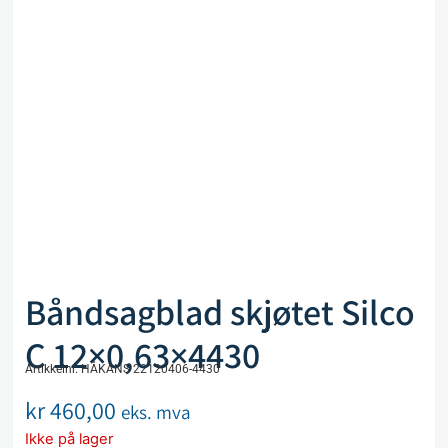
Båndsagblad skjøtet Silco
C 12×0,63×4430
Artikkelnr. HÅKANS 22120406-4430
kr
460,00
eks. mva
Ikke på lager