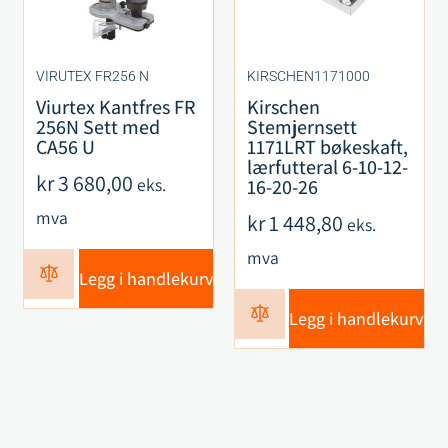
VIRUTEX FR256 N
KIRSCHEN1171000
Viurtex Kantfres FR
Kirschen
256N Sett med
Stemjernsett
CA56 U
1171LRT bøkeskaft,
lærfutteral 6-10-12-
kr
3 680,00
eks.
16-20-26
mva
kr
1 448,80
eks.
mva
Legg i handlekurv
Legg i handlekurv