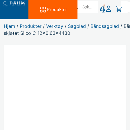
0
Produkter
Hjem
/
Produkter
/
Verktøy
/
Sagblad
/
Båndsagblad
/ Bå
skjøtet Silco C 12×0,63×4430