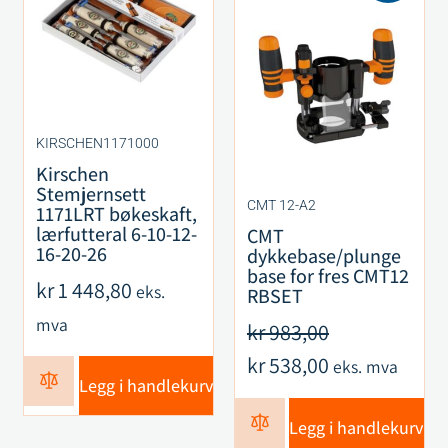
KIRSCHEN1171000
Kirschen
Stemjernsett
CMT 12-A2
1171LRT bøkeskaft,
lærfutteral 6-10-12-
CMT
16-20-26
dykkebase/plunge
base for fres CMT12
kr
1 448,80
eks.
RBSET
mva
kr
983,00
kr
538,00
eks. mva
Legg i handlekurv
Legg i handlekurv