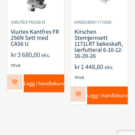
VIRUTEX FR256 N
KIRSCHEN1171000
Viurtex Kantfres FR
Kirschen
256N Sett med
Stemjernsett
CA56 U
1171LRT bøkeskaft,
lærfutteral 6-10-12-
kr
3 680,00
eks.
16-20-26
mva
kr
1 448,80
eks.
mva
Legg i handlekurv
Legg i handlekurv