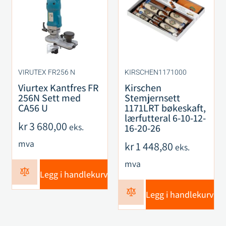
VIRUTEX FR256 N
KIRSCHEN1171000
Viurtex Kantfres FR
Kirschen
256N Sett med
Stemjernsett
CA56 U
1171LRT bøkeskaft,
lærfutteral 6-10-12-
kr
3 680,00
eks.
16-20-26
mva
kr
1 448,80
eks.
mva
Legg i handlekurv
Legg i handlekurv