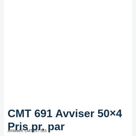
CMT 691 Avviser 50×4
Pris pr. par
Artikkelnr. CMT 691.565