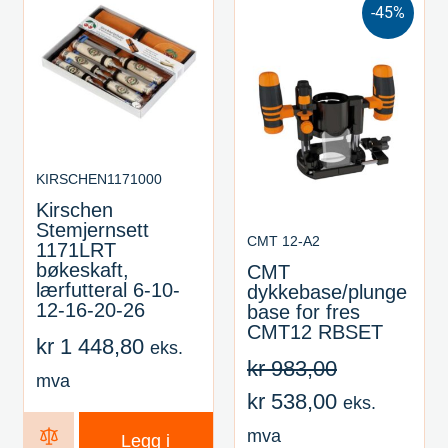
-45%
KIRSCHEN1171000
Kirschen
Stemjernsett
CMT 12-A2
1171LRT
bøkeskaft,
CMT
lærfutteral 6-10-
dykkebase/plunge
12-16-20-26
base for fres
CMT12 RBSET
kr
1 448,80
eks.
kr
983,00
mva
kr
538,00
eks.
mva
Legg i