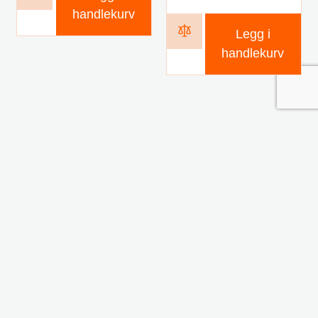
handlekurv
Legg i
handlekurv
Kontakt oss
Navn
Telefon
E-post