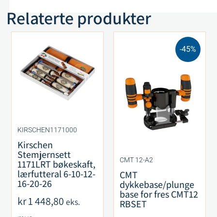
Relaterte produkter
-45%
KIRSCHEN1171000
Kirschen
Stemjernsett
CMT 12-A2
1171LRT bøkeskaft,
lærfutteral 6-10-12-
CMT
16-20-26
dykkebase/plunge
base for fres CMT12
kr
1 448,80
eks.
RBSET