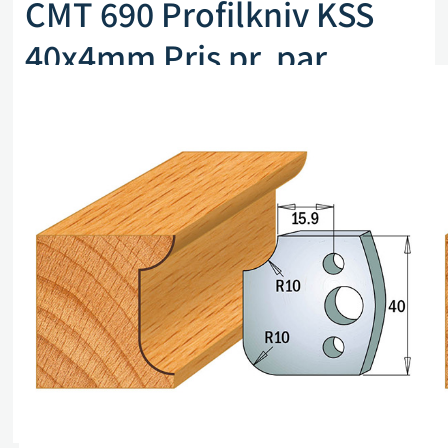
CMT 690 Profilkniv KSS
40x4mm Pris pr. par
Artikkelnr. CMT 690.175
kr
255,00
eks. mva
Kun 2 på lager (kan også restbestilles)
Legg i handlekurv
Sammenlign
Legg i ønskeliste
Beskrivelse
Spesifikasjoner