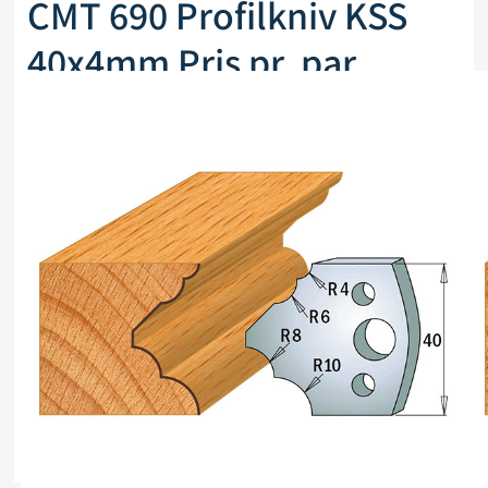
CMT 690 Profilkniv KSS
40x4mm Pris pr. par
Artikkelnr. CMT 690.126
kr
255,00
eks. mva
Kun 1 på lager (kan også restbestilles)
Legg i handlekurv
Sammenlign
Legg i ønskeliste
Beskrivelse
Spesifikasjoner