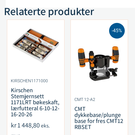
Relaterte produkter
-45%
KIRSCHEN1171000
Kirschen
Stemjernsett
CMT 12-A2
1171LRT bøkeskaft,
lærfutteral 6-10-12-
CMT
16-20-26
dykkebase/plunge
base for fres CMT12
kr
1 448,80
eks.
RBSET