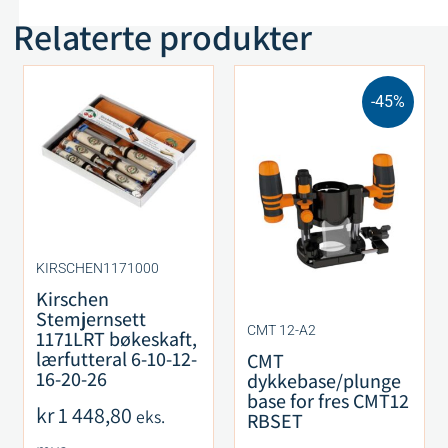
Relaterte produkter
-45%
KIRSCHEN1171000
Kirschen
Stemjernsett
CMT 12-A2
1171LRT bøkeskaft,
lærfutteral 6-10-12-
CMT
16-20-26
dykkebase/plunge
base for fres CMT12
kr
1 448,80
eks.
RBSET