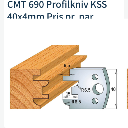
CMT 690 Profilkniv KSS
40x4mm Pris pr. par
Artikkelnr. CMT 690.096
kr
255,00
eks. mva
På lager (kan også restbestilles)
Legg i handlekurv
Sammenlign
Legg i ønskeliste
Beskrivelse
Spesifikasjoner