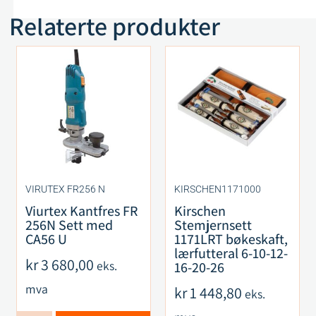
Relaterte produkter
VIRUTEX FR256 N
KIRSCHEN1171000
Viurtex Kantfres FR
Kirschen
256N Sett med
Stemjernsett
CA56 U
1171LRT bøkeskaft,
lærfutteral 6-10-12-
kr
3 680,00
eks.
16-20-26
mva
kr
1 448,80
eks.