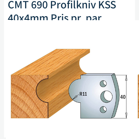
CMT 690 Profilkniv KSS
40x4mm Pris pr. par
Artikkelnr. CMT 690.093
kr
255,00
eks. mva
Kun 1 på lager (kan også restbestilles)
Legg i handlekurv
Sammenlign
Legg i ønskeliste
Beskrivelse
Spesifikasjoner