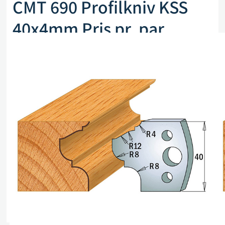
CMT 690 Profilkniv KSS
40x4mm Pris pr. par
Artikkelnr. CMT 690.089
kr
255,00
eks. mva
På lager (kan også restbestilles)
Legg i handlekurv
Sammenlign
Legg i ønskeliste
Beskrivelse
Spesifikasjoner