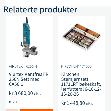
Relaterte produkter
VIRUTEX FR256 N
KIRSCHEN1171000
Viurtex Kantfres FR
Kirschen
256N Sett med
Stemjernsett
CA56 U
1171LRT bøkeskaft,
lærfutteral 6-10-12-
kr
3 680,00
eks.
16-20-26
mva
kr
1 448,80
eks.