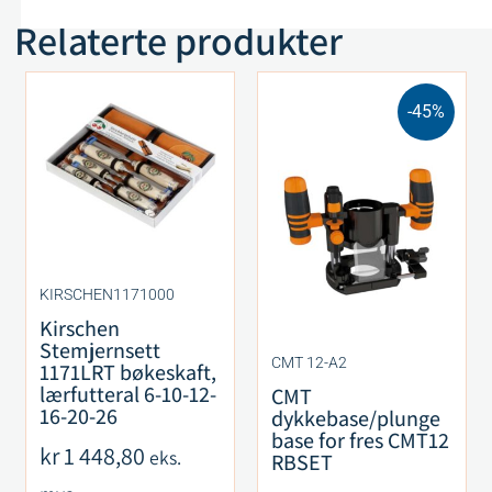
Relaterte produkter
-45%
KIRSCHEN1171000
Kirschen
Stemjernsett
CMT 12-A2
1171LRT bøkeskaft,
lærfutteral 6-10-12-
CMT
16-20-26
dykkebase/plunge
base for fres CMT12
kr
1 448,80
eks.
RBSET