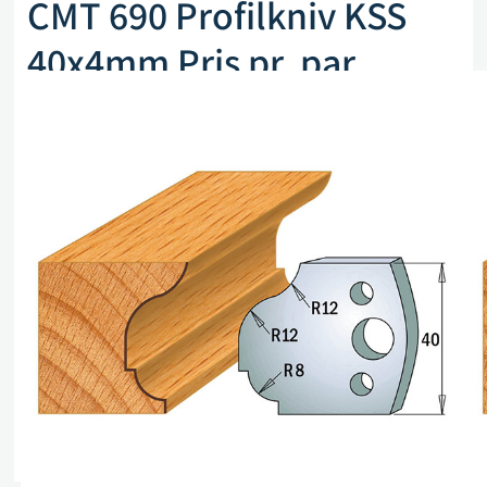
CMT 690 Profilkniv KSS
40x4mm Pris pr. par
Artikkelnr. CMT 690.061
kr
255,00
eks. mva
Kun 2 på lager (kan også restbestilles)
Legg i handlekurv
Sammenlign
Legg i ønskeliste
Beskrivelse
Spesifikasjoner