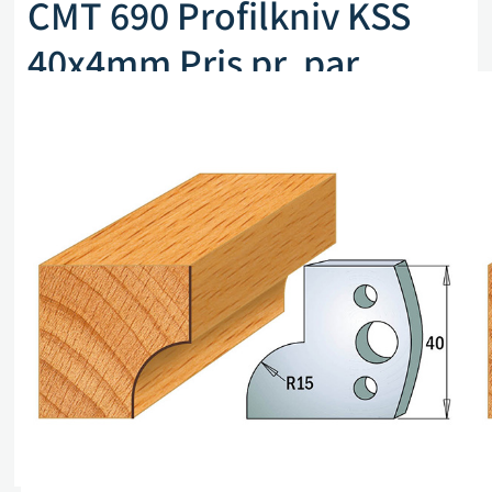
CMT 690 Profilkniv KSS
40x4mm Pris pr. par
Artikkelnr. CMT 690.057
kr
255,00
eks. mva
Kun 2 på lager (kan også restbestilles)
Legg i handlekurv
Sammenlign
Legg i ønskeliste
Beskrivelse
Spesifikasjoner