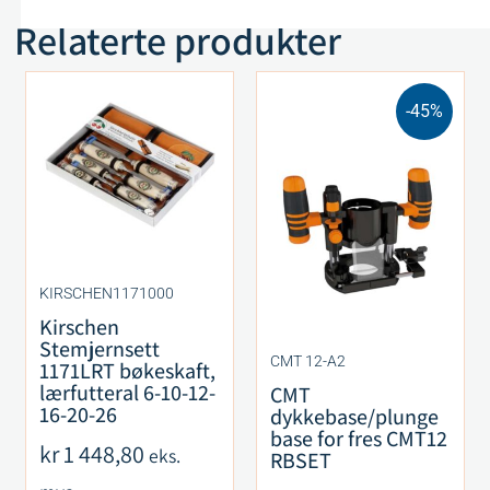
Relaterte produkter
-45%
KIRSCHEN1171000
Kirschen
Stemjernsett
CMT 12-A2
1171LRT bøkeskaft,
lærfutteral 6-10-12-
CMT
16-20-26
dykkebase/plunge
base for fres CMT12
kr
1 448,80
eks.
RBSET