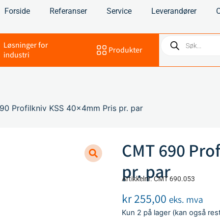
Forside
Referanser
Service
Leverandører
Løsninger for
Produkter
industri
0 Profilkniv KSS 40x4mm Pris pr. par
CMT 690 Prof
pr. par
Artikkelnr. CMT 690.053
kr
255,00
eks. mva
Kun 2 på lager (kan også rest