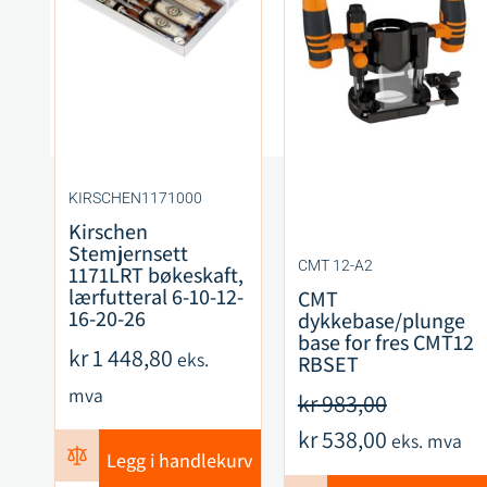
KIRSCHEN1171000
Kirschen
Stemjernsett
CMT 12-A2
1171LRT bøkeskaft,
lærfutteral 6-10-12-
CMT
16-20-26
dykkebase/plunge
base for fres CMT12
kr
1 448,80
eks.
RBSET
mva
kr
983,00
kr
538,00
eks. mva
Legg i handlekurv