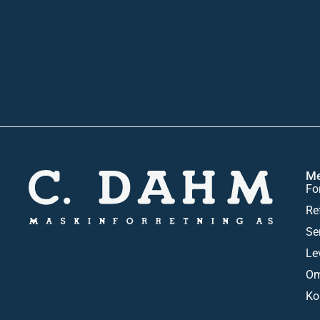
M
Fo
Re
Se
Le
Om
Ko