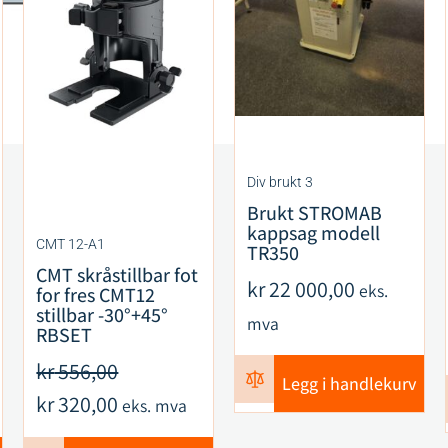
Div brukt 3
Brukt STROMAB
kappsag modell
CMT 12-A1
TR350
CMT skråstillbar fot
kr
22 000,00
eks.
for fres CMT12
stillbar -30°+45°
mva
RBSET
kr
556,00
Legg i handlekurv
kr
320,00
eks. mva