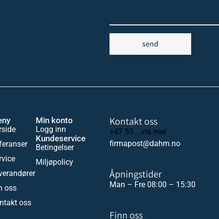
send
Kontakt oss
eny
Min konto
rside
Logg inn
+47 55 ...vis mer
Kundeservice
firmapost@dahm.no
feranser
Betingelser
rvice
Miljøpolicy
Åpningstider
verandører
Man – Fre 08:00 – 15:30
 oss
ntakt oss
Finn oss