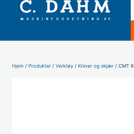
Hjem
/
Produkter
/
Verktøy
/
Kniver og skjær
/ CMT 69