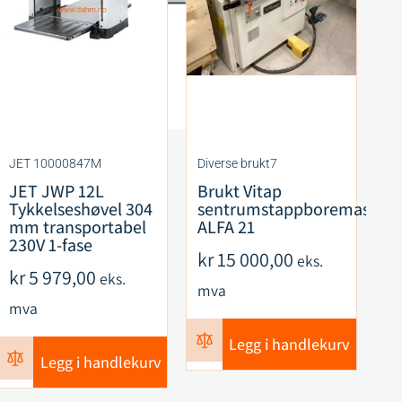
JET 10000847M
Diverse brukt7
CM
JET JWP 12L
Brukt Vitap
C
Tykkelseshøvel 304
sentrumstappboremaskin
F
mm transportabel
ALFA 21
S
230V 1-fase
R
kr
15 000,00
eks.
ku
kr
5 979,00
eks.
mva
k
mva
m
Legg i handlekurv
Legg i handlekurv