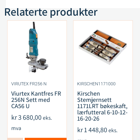
Relaterte produkter
VIRUTEX FR256 N
KIRSCHEN1171000
Viurtex Kantfres FR
Kirschen
256N Sett med
Stemjernsett
CA56 U
1171LRT bøkeskaft,
lærfutteral 6-10-12-
kr
3 680,00
eks.
16-20-26
mva
kr
1 448,80
eks.