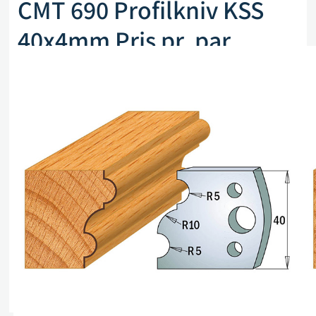
CMT 690 Profilkniv KSS
40x4mm Pris pr. par
Artikkelnr. CMT 690.052
kr
255,00
eks. mva
På lager (kan også restbestilles)
Legg i handlekurv
Sammenlign
Legg i ønskeliste
Beskrivelse
Spesifikasjoner