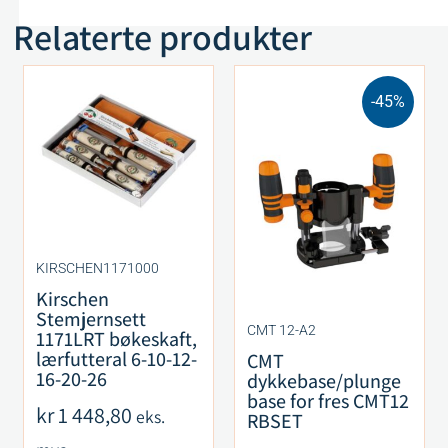
Relaterte produkter
-45%
KIRSCHEN1171000
Kirschen
Stemjernsett
CMT 12-A2
1171LRT bøkeskaft,
lærfutteral 6-10-12-
CMT
16-20-26
dykkebase/plunge
base for fres CMT12
kr
1 448,80
eks.
RBSET