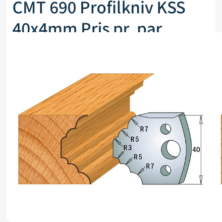
CMT 690 Profilkniv KSS
40x4mm Pris pr. par
Artikkelnr. CMT 690.021
kr
255,00
eks. mva
På lager (kan også restbestilles)
Legg i handlekurv
Sammenlign
Legg i ønskeliste
Beskrivelse
Spesifikasjoner