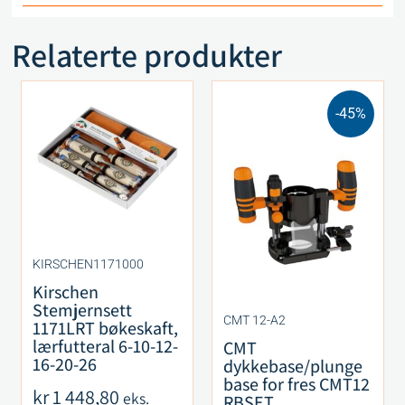
Relaterte produkter
-45%
KIRSCHEN1171000
Kirschen
Stemjernsett
CMT 12-A2
1171LRT bøkeskaft,
lærfutteral 6-10-12-
CMT
16-20-26
dykkebase/plunge
base for fres CMT12
kr
1 448,80
eks.
RBSET