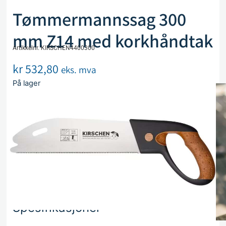
Tømmermannssag 300
mm Z14 med korkhåndtak
Artikkelnr. KIRSCHEN4400300
kr
532,80
eks. mva
På lager
Legg i handlekurv
Sammenlign
Legg i ønskeliste
Beskrivelse
Spesifikasjoner