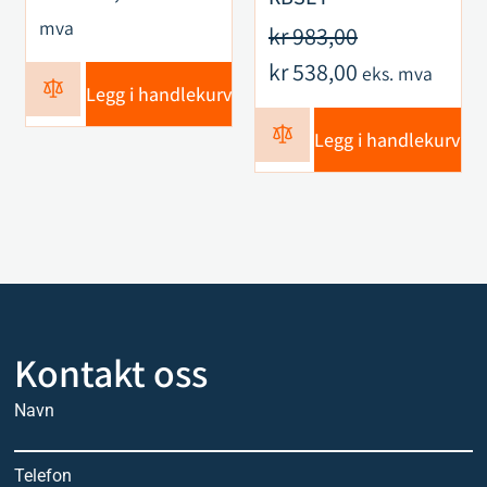
mva
kr
983,00
kr
538,00
eks. mva
Legg i handlekurv
Legg i handlekurv
Kontakt oss
Navn
Telefon