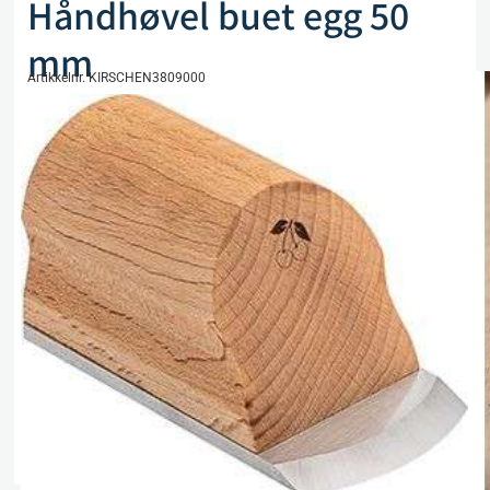
Håndhøvel buet egg 50
mm
Artikkelnr. KIRSCHEN3809000
kr
416,80
eks. mva
Kun 2 på lager
Legg i handlekurv
Sammenlign
Legg i ønskeliste
Beskrivelse
Spesifikasjoner