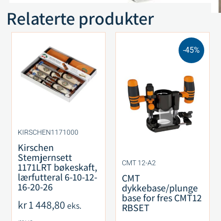
Relaterte produkter
-45%
KIRSCHEN1171000
Kirschen
Stemjernsett
CMT 12-A2
1171LRT bøkeskaft,
lærfutteral 6-10-12-
CMT
16-20-26
dykkebase/plunge
base for fres CMT12
kr
1 448,80
eks.
RBSET