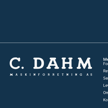
M
Fo
Re
Se
Le
Om
Ko