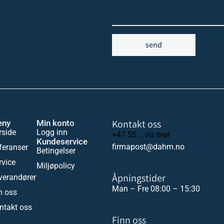
send
Kontakt oss
eny
Min konto
rside
Logg inn
+47 55 ...vis mer
Kundeservice
firmapost@dahm.no
feranser
Betingelser
rvice
Miljøpolicy
Åpningstider
verandører
Man – Fre 08:00 – 15:30
 oss
ntakt oss
Finn oss