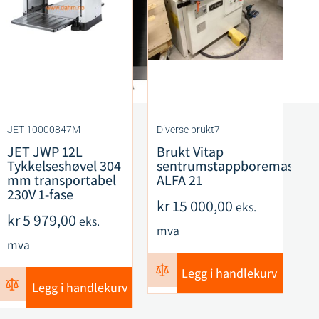
JET 10000847M
Diverse brukt7
CM
JET JWP 12L
Brukt Vitap
C
Tykkelseshøvel 304
sentrumstappboremaskin
F
mm transportabel
ALFA 21
S
230V 1-fase
R
kr
15 000,00
eks.
ku
kr
5 979,00
eks.
mva
k
mva
m
Legg i handlekurv
Legg i handlekurv