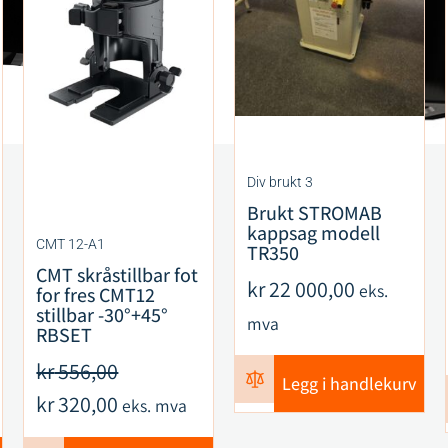
Div brukt 3
Brukt STROMAB
kappsag modell
CMT 12-A1
TR350
CMT skråstillbar fot
kr
22 000,00
eks.
for fres CMT12
stillbar -30°+45°
mva
RBSET
kr
556,00
Legg i handlekurv
kr
320,00
eks. mva