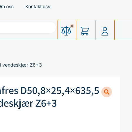
Om oss
Kontakt oss
0
M vendeskjær Z6+3
fres D50,8×25,4×635,5
deskjær Z6+3