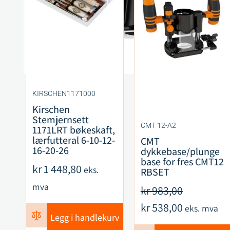
KIRSCHEN1171000
Kirschen
Stemjernsett
CMT 12-A2
1171LRT bøkeskaft,
lærfutteral 6-10-12-
CMT
16-20-26
dykkebase/plunge
base for fres CMT12
kr
1 448,80
eks.
RBSET
mva
kr
983,00
kr
538,00
eks. mva
Legg i handlekurv