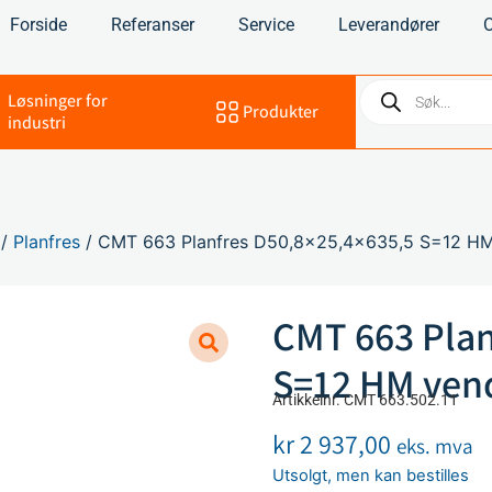
Forside
Referanser
Service
Leverandører
Løsninger for
Produkter
industri
/
Planfres
/ CMT 663 Planfres D50,8×25,4×635,5 S=12 H
CMT 663 Plan
S=12 HM ven
Artikkelnr. CMT 663.502.11
kr
2 937,00
eks. mva
Utsolgt, men kan bestilles