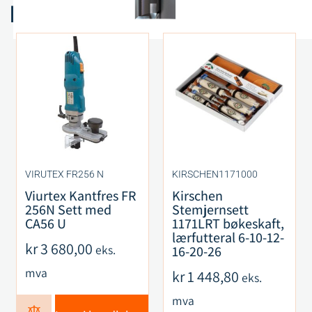
Relaterte produkter
VIRUTEX FR256 N
KIRSCHEN1171000
Viurtex Kantfres FR
Kirschen
256N Sett med
Stemjernsett
CA56 U
1171LRT bøkeskaft,
lærfutteral 6-10-12-
kr
3 680,00
eks.
16-20-26
mva
kr
1 448,80
eks.
mva