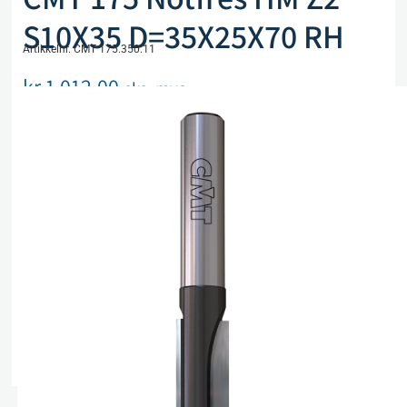
S10X35 D=35X25X70 RH
Artikkelnr. CMT 175.350.11
kr
1 012,00
eks. mva
Utsolgt, men kan bestilles
Legg i handlekurv
Sammenlign
Legg i ønskeliste
Beskrivelse
Spesifikasjoner