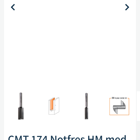
CMT 174 Notfres HM med