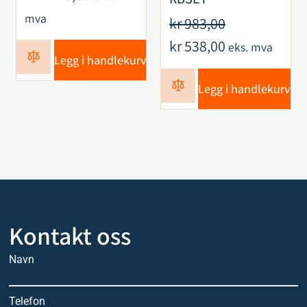
mva
kr
983,00
kr
538,00
eks. mva
Legg i handlekurv
Legg i handlekurv
Kontakt oss
Navn
Telefon