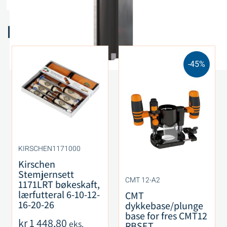
Relaterte produkter
-45%
KIRSCHEN1171000
Kirschen
Stemjernsett
CMT 12-A2
1171LRT bøkeskaft,
lærfutteral 6-10-12-
CMT
16-20-26
dykkebase/plunge
base for fres CMT12
kr
1 448,80
eks.
RBSET