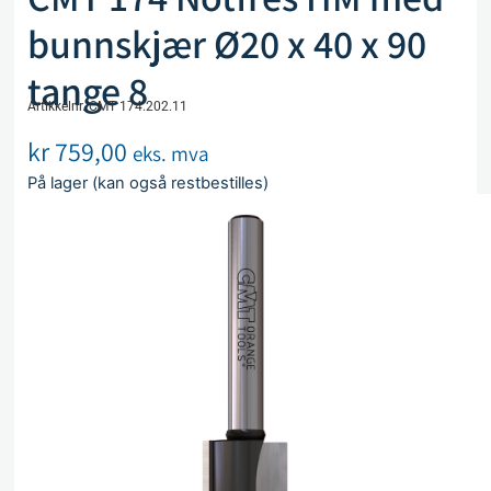
bunnskjær Ø20 x 40 x 90
tange 8
Artikkelnr. CMT 174.202.11
kr
759,00
eks. mva
På lager (kan også restbestilles)
Legg i handlekurv
Sammenlign
Legg i ønskeliste
Beskrivelse
Spesifikasjoner