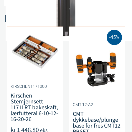
Relaterte produkter
-45%
KIRSCHEN1171000
Kirschen
Stemjernsett
CMT 12-A2
1171LRT bøkeskaft,
lærfutteral 6-10-12-
CMT
16-20-26
dykkebase/plunge
base for fres CMT12
kr
1 448,80
eks.
RBSET