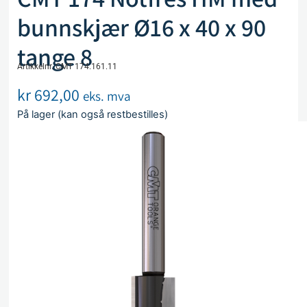
bunnskjær Ø16 x 40 x 90
tange 8
Artikkelnr. CMT 174.161.11
kr
692,00
eks. mva
På lager (kan også restbestilles)
Legg i handlekurv
Sammenlign
Legg i ønskeliste
Beskrivelse
Spesifikasjoner