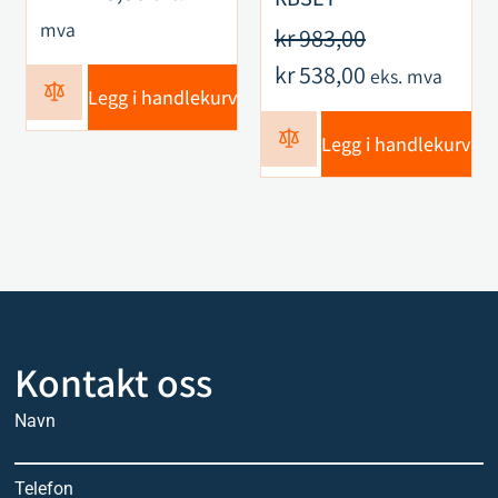
mva
kr
983,00
kr
538,00
eks. mva
Legg i handlekurv
Legg i handlekurv
Kontakt oss
Navn
Telefon