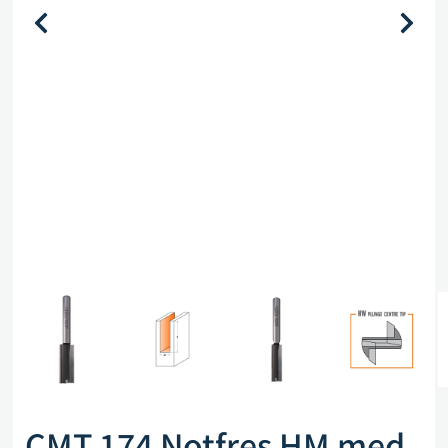
CMT 174 Notfres HM med