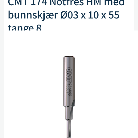
CMT 174 Notfres HM med
bunnskjær Ø03 x 10 x 55
tange 8
Artikkelnr. CMT 174.030.11
kr
431,00
eks. mva
På lager (kan også restbestilles)
Legg i handlekurv
Sammenlign
Legg i ønskeliste
Beskrivelse
Spesifikasjoner