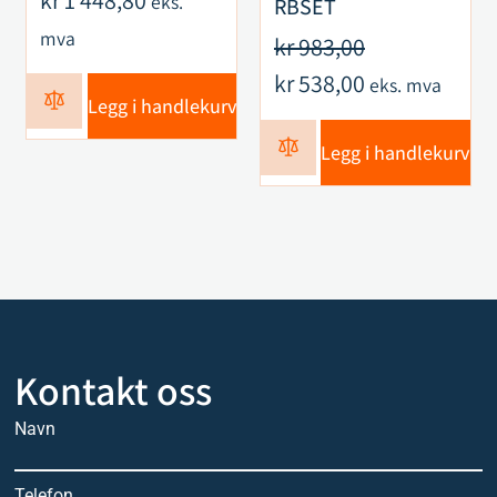
eks.
RBSET
mva
kr
983,00
kr
538,00
eks. mva
Legg i handlekurv
Legg i handlekurv
Kontakt oss
Navn
Telefon