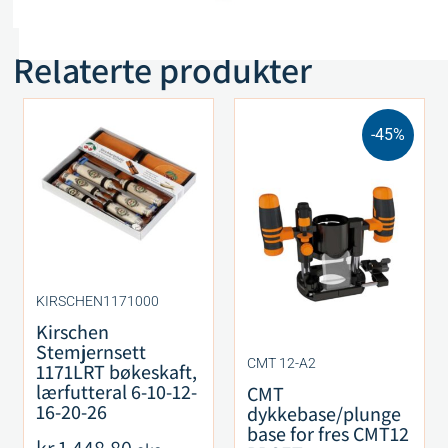
Relaterte produkter
-45%
KIRSCHEN1171000
Kirschen
Stemjernsett
CMT 12-A2
1171LRT bøkeskaft,
lærfutteral 6-10-12-
CMT
16-20-26
dykkebase/plunge
base for fres CMT12
kr
1 448,80