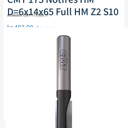
D=6x14x65 Full HM Z2 S10
Artikkelnr. CMT 175.060.11
kr
482,00
eks. mva
Utsolgt, men kan bestilles
Legg i handlekurv
Sammenlign
Legg i ønskeliste
Beskrivelse
Spesifikasjoner