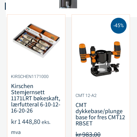
Relaterte produkter
-45%
KIRSCHEN1171000
Kirschen
Stemjernsett
CMT 12-A2
1171LRT bøkeskaft,
lærfutteral 6-10-12-
CMT
16-20-26
dykkebase/plunge
base for fres CMT12
kr
1 448,80
eks.
RBSET
mva
kr
983,00