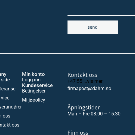
send
Kontakt oss
eny
Min konto
rside
Logg inn
+47 55 ...vis mer
Kundeservice
firmapost@dahm.no
feranser
Betingelser
rvice
Miljøpolicy
Åpningstider
verandører
Man – Fre 08:00 – 15:30
 oss
ntakt oss
Finn oss