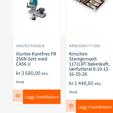
VIRUTEX FR256 N
KIRSCHEN1171000
Viurtex Kantfres FR
Kirschen
256N Sett med
Stemjernsett
CA56 U
1171LRT bøkeskaft,
lærfutteral 6-10-12-
kr
3 680,00
eks.
16-20-26
mva
kr
1 448,80
eks.
mva
Legg i handlekurv
Legg i handlekurv