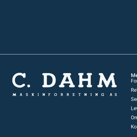
M
Fo
Re
Se
Le
Om
Ko