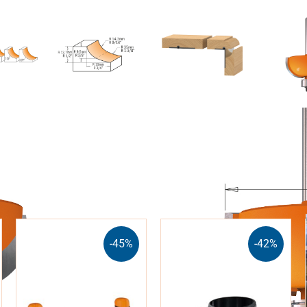
-45%
-42%