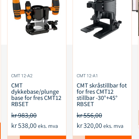
CMT 12-A2
CMT 12-A1
CMT
CMT skråstillbar fot
dykkebase/plunge
for fres CMT12
base for fres CMT12
stillbar -30°+45°
RBSET
RBSET
kr
983,00
kr
556,00
kr
538,00
kr
320,00
eks. mva
eks. mva