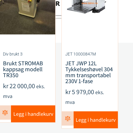
Div brukt 3
JET 10000847M
Di
Brukt STROMAB
JET JWP 12L
Br
kappsag modell
Tykkelseshøvel 304
s
TR350
mm transportabel
A
230V 1-fase
kr
22 000,00
k
eks.
kr
5 979,00
eks.
mva
m
mva
Legg i handlekurv
Legg i handlekurv