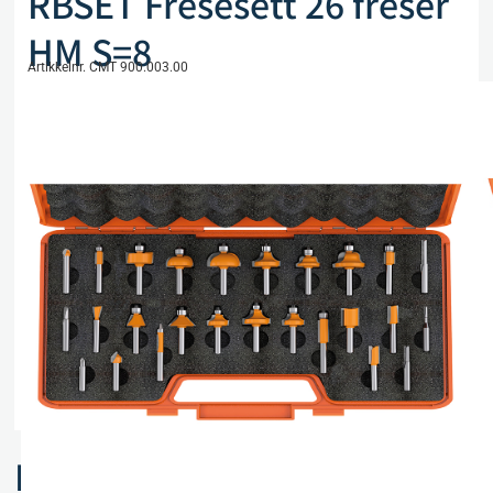
RBSET Fresesett 26 freser
HM S=8
Artikkelnr. CMT 900.003.00
kr
6 668,00
eks. mva
Ikke på lager
Sammenlign
Legg i ønskeliste
Beskrivelse
Spesifikasjoner
Relaterte produkter