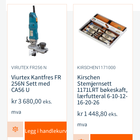
VIRUTEX FR256 N
KIRSCHEN1171000
Viurtex Kantfres FR
Kirschen
256N Sett med
Stemjernsett
CA56 U
1171LRT bøkeskaft,
lærfutteral 6-10-12-
kr
3 680,00
eks.
16-20-26
mva
kr
1 448,80
eks.
mva
Legg i handlekurv