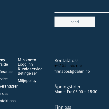
send
Kontakt oss
eny
Min konto
rside
Logg inn
+47 55 ...vis mer
Kundeservice
firmapost@dahm.no
feranser
Betingelser
rvice
Miljøpolicy
Åpningstider
verandører
Man – Fre 08:00 – 15:30
 oss
ntakt oss
Finn oss