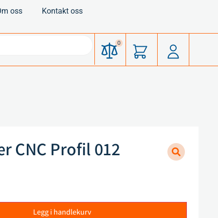
Om oss
Kontakt oss
0
ær CNC Profil 012
Legg i handlekurv