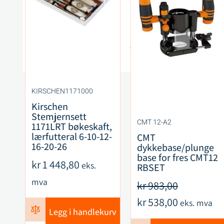
KIRSCHEN1171000
Kirschen
Stemjernsett
CMT 12-A2
1171LRT bøkeskaft,
lærfutteral 6-10-12-
CMT
16-20-26
dykkebase/plunge
base for fres CMT12
kr
1 448,80
eks.
RBSET
mva
kr
983,00
kr
538,00
eks. mva
Legg i handlekurv