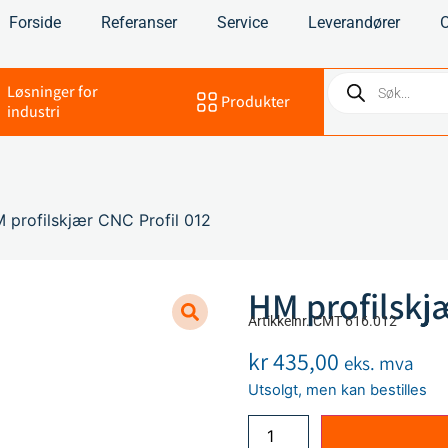
Forside
Referanser
Service
Leverandører
Løsninger for
Produkter
industri
 profilskjær CNC Profil 012
HM profilskj
Artikkelnr. CMT 616.012
kr
435,00
eks. mva
Utsolgt, men kan bestilles