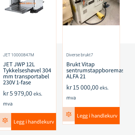
JET 10000847M
Diverse brukt7
CM
JET JWP 12L
Brukt Vitap
C
Tykkelseshøvel 304
sentrumstappboremaskin
F
mm transportabel
ALFA 21
S
230V 1-fase
R
kr
15 000,00
eks.
ku
kr
5 979,00
eks.
mva
k
mva
m
Legg i handlekurv
Legg i handlekurv