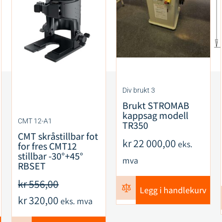
Div brukt 3
Brukt STROMAB
kappsag modell
CMT 12-A1
TR350
CMT skråstillbar fot
kr
22 000,00
eks.
for fres CMT12
stillbar -30°+45°
mva
RBSET
kr
556,00
Legg i handlekurv
kr
320,00
eks. mva