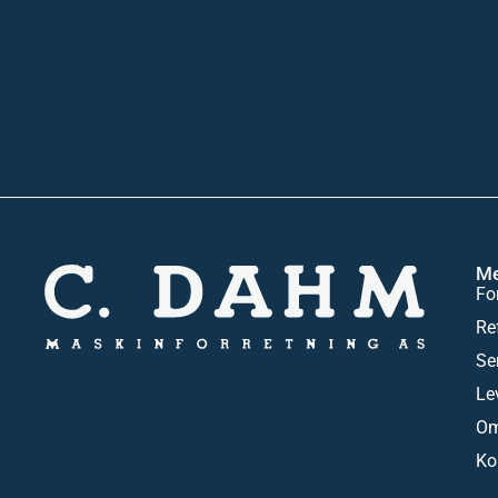
M
Fo
Re
Se
Le
Om
Ko