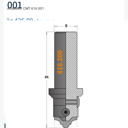
001
Artikkelnr. CMT 616.001
kr
435,00
eks. mva
Utsolgt, men kan bestilles
Legg i handlekurv
Sammenlign
Legg i ønskeliste
Beskrivelse
Spesifikasjoner
Relaterte produkter