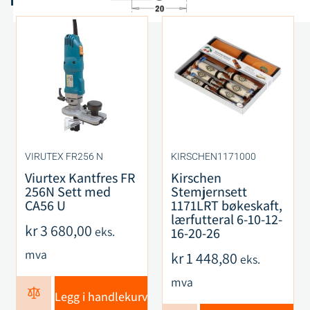
VIRUTEX FR256 N
KIRSCHEN1171000
Viurtex Kantfres FR
Kirschen
256N Sett med
Stemjernsett
CA56 U
1171LRT bøkeskaft,
lærfutteral 6-10-12-
kr
3 680,00
eks.
16-20-26
mva
kr
1 448,80
eks.
mva
Legg i handlekurv