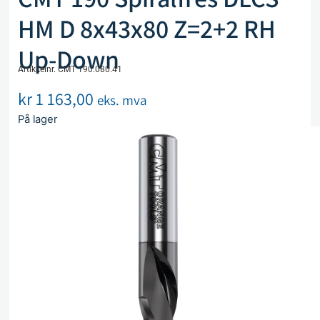
HM D 8x43x80 Z=2+2 RH
Up-Down
Artikkelnr. CMT 190.080.41
kr
1 163,00
eks. mva
På lager
Legg i handlekurv
Sammenlign
Legg i ønskeliste
Beskrivelse
Spesifikasjoner