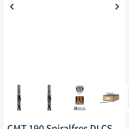
CMT 190 Spiralfres DLCS