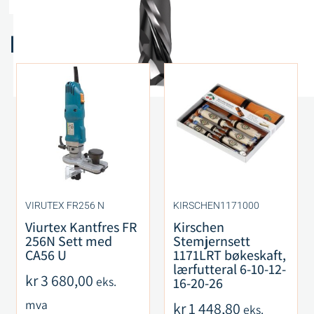
Relaterte produkter
VIRUTEX FR256 N
KIRSCHEN1171000
Viurtex Kantfres FR
Kirschen
256N Sett med
Stemjernsett
CA56 U
1171LRT bøkeskaft,
lærfutteral 6-10-12-
kr
3 680,00
eks.
16-20-26
mva
kr
1 448,80
eks.