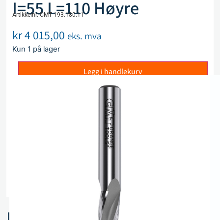
I=55 L=110 Høyre
Artikkelnr. CMT 193.180.11
kr
4 015,00
eks. mva
Kun 1 på lager
Legg i handlekurv
Sammenlign
Legg i ønskeliste
Beskrivelse
Spesifikasjoner
Relaterte produkter