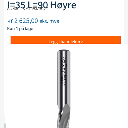
I=35 L=90 Høyre
Artikkelnr. CMT 193.161.11
kr
2 625,00
eks. mva
Kun 1 på lager
Legg i handlekurv
Sammenlign
Legg i ønskeliste
Beskrivelse
Spesifikasjoner
Relaterte produkter