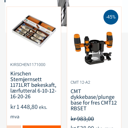
-45%
KIRSCHEN1171000
Kirschen
Stemjernsett
CMT 12-A2
1171LRT bøkeskaft,
lærfutteral 6-10-12-
CMT
16-20-26
dykkebase/plunge
base for fres CMT12
kr
1 448,80
eks.
RBSET
mva
kr
983,00