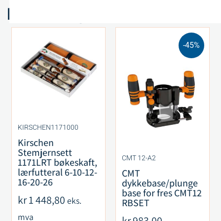
Relaterte produkter
-45%
KIRSCHEN1171000
Kirschen
Stemjernsett
CMT 12-A2
1171LRT bøkeskaft,
lærfutteral 6-10-12-
CMT
16-20-26
dykkebase/plunge
base for fres CMT12
kr
1 448,80
eks.
RBSET
mva
kr
983,00