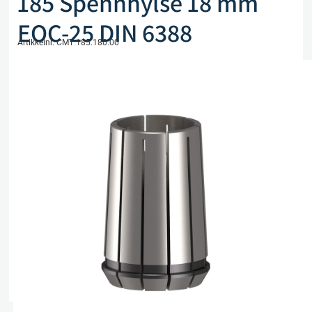
185 Spennhylse 18 mm
EOC-25 DIN 6388
Artikkelnr. CMT 185.180.00
kr
572,00
eks. mva
Kun 1 på lager
Legg i handlekurv
Sammenlign
Legg i ønskeliste
Beskrivelse
Spesifikasjoner