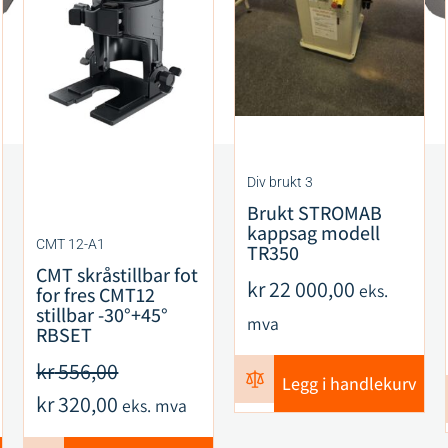
Div brukt 3
Brukt STROMAB
kappsag modell
CMT 12-A1
TR350
CMT skråstillbar fot
kr
22 000,00
eks.
for fres CMT12
stillbar -30°+45°
mva
RBSET
kr
556,00
Legg i handlekurv
kr
320,00
eks. mva