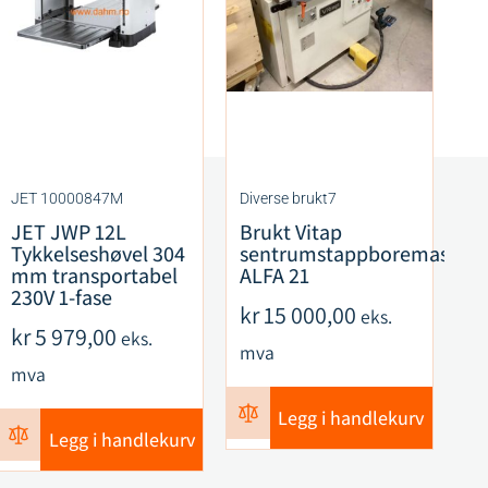
JET 10000847M
Diverse brukt7
CM
JET JWP 12L
Brukt Vitap
C
Tykkelseshøvel 304
sentrumstappboremaskin
F
mm transportabel
ALFA 21
S
230V 1-fase
R
kr
15 000,00
eks.
ku
kr
5 979,00
eks.
mva
k
mva
m
Legg i handlekurv
Legg i handlekurv