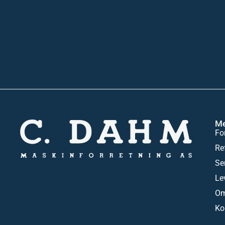
M
Fo
Re
Se
Le
Om
Ko