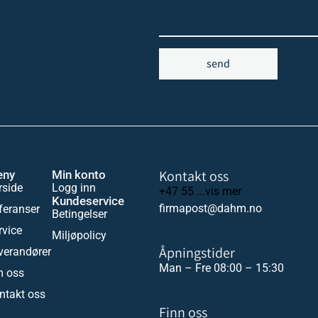
send
Kontakt oss
eny
Min konto
rside
Logg inn
+47 55 ...vis mer
Kundeservice
firmapost@dahm.no
feranser
Betingelser
rvice
Miljøpolicy
Åpningstider
verandører
Man – Fre 08:00 – 15:30
 oss
ntakt oss
Finn oss