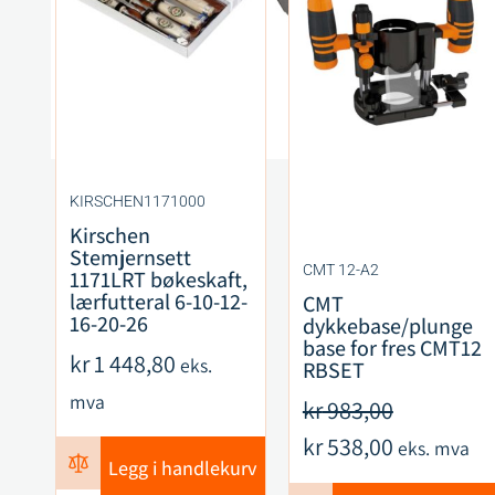
KIRSCHEN1171000
Kirschen
Stemjernsett
CMT 12-A2
1171LRT bøkeskaft,
lærfutteral 6-10-12-
CMT
16-20-26
dykkebase/plunge
base for fres CMT12
kr
1 448,80
eks.
RBSET
mva
kr
983,00
kr
538,00
eks. mva
Legg i handlekurv