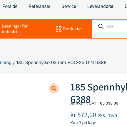
Forside
Referanser
Service
Leverandører
Løsninger for
Produkter
industri
nning
/ 185 Spennhylse 03 mm EOC-25 DIN 6388
185 Spennhy
6388
Artikkelnr. CMT 185.030.00
kr
572,00
eks. mva
Kun 1 på lager